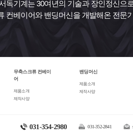
서독기계는 30여년의 기술과 장인정신
으
 컨베이어와 밴딩머신을 개발해온 전문
무축스크류 컨베이
밴딩머신
어
제품소개
제품소개
제작사양
제작사양
031-354-2980
031-352-2841